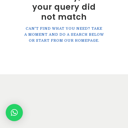
Contato
your query did
not match
CAN'T FIND WHAT YOU NEED? TAKE
A MOMENT AND DO A SEARCH BELOW
OR START FROM
OUR HOMEPAGE
.