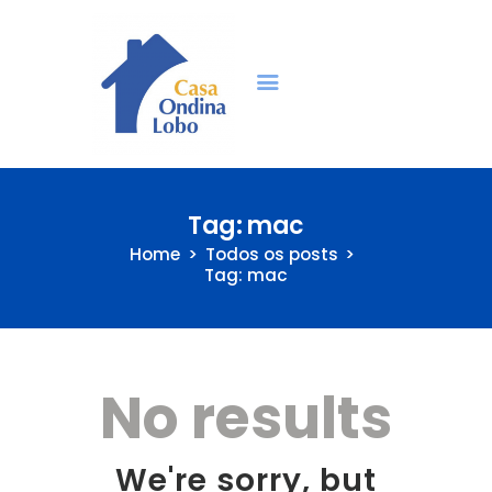
Idosos | Casa Ondina
Lobo | São Paulo
ondinalobo.org.br
Home
Tag: mac
Home
Todos os posts
Quem Somos
Tag: mac
Transparência
Projetos
Voluntariado
No results
Como ajudar
Vagas Idosos
We're sorry, but