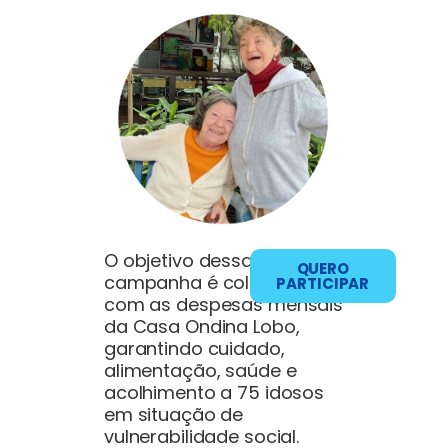
Contato
O objetivo dessa
QUERO
campanha é colaborar
PARTICIPAR
com as despesas mensais
da Casa Ondina Lobo,
garantindo cuidado,
alimentação, saúde e
acolhimento a 75 idosos
em situação de
vulnerabilidade social.