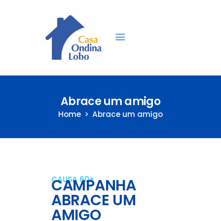
Idosos | Casa Ondina
Lobo | São Paulo
ondinalobo.org.br
Home
Abrace um amigo
Home
Abrace um amigo
Quem Somos
Transparência
Projetos
Voluntariado
CAUSA 60+
CAMPANHA
Como ajudar
ABRACE UM
Vagas Idosos
AMIGO