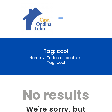
Idosos | Casa Ondina
Lobo | São Paulo
ondinalobo.org.br
Home
Tag: cool
Home
Todos os posts
Quem Somos
Tag: cool
Transparência
Projetos
Voluntariado
No results
Como ajudar
Vagas Idosos
We're sorry, but