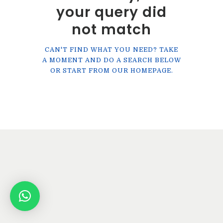
Contato
your query did
not match
CAN'T FIND WHAT YOU NEED? TAKE
A MOMENT AND DO A SEARCH BELOW
OR START FROM
OUR HOMEPAGE
.