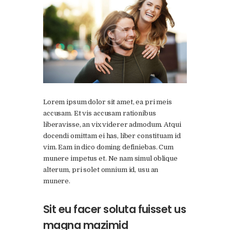
Contato
Lorem ipsum dolor sit amet, ea pri meis
accusam. Et vis accusam rationibus
liberavisse, an vix viderer admodum. Atqui
docendi omittam ei has, liber constituam id
vim. Eam in dico doming definiebas. Cum
munere impetus et. Ne nam simul oblique
alterum, pri solet omnium id, usu an
munere.
Sit eu facer soluta fuisset us
magna mazimid