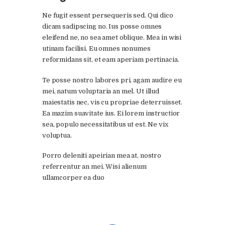
Ne fugit essent persequeris sed. Qui dico
dicam sadipscing no. Ius posse omnes
eleifend ne, no sea amet oblique. Mea in wisi
utinam facilisi. Eu omnes nonumes
reformidans sit, et eam aperiam pertinacia.
Te posse nostro labores pri, agam audire eu
mei, natum voluptaria an mel. Ut illud
maiestatis nec, vis cu propriae deterruisset.
Ea mazim suavitate ius. Ei lorem instructior
sea, populo necessitatibus ut est. Ne vix
voluptua.
Porro deleniti apeirian mea at, nostro
referrentur an mei. Wisi alienum
ullamcorper ea duo