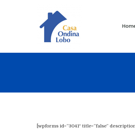
Idosos |
Hom
[wpforms id=”3041″ title=”false” description